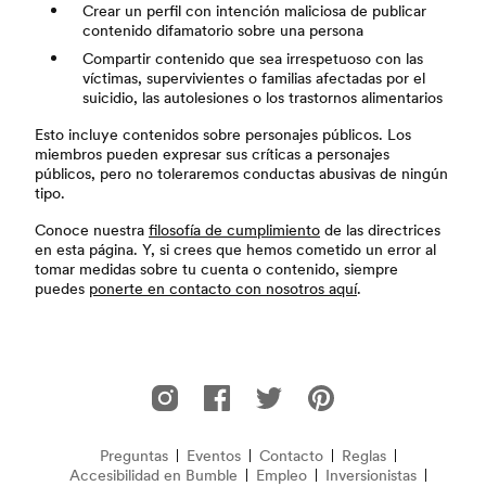
Crear un perfil con intención maliciosa de publicar
contenido difamatorio sobre una persona
Compartir contenido que sea irrespetuoso con las
víctimas, supervivientes o familias afectadas por el
suicidio, las autolesiones o los trastornos alimentarios
Esto incluye contenidos sobre personajes públicos. Los
miembros pueden expresar sus críticas a personajes
públicos, pero no toleraremos conductas abusivas de ningún
tipo.
Conoce nuestra
filosofía de cumplimiento
de las directrices
en esta página. Y, si crees que hemos cometido un error al
tomar medidas sobre tu cuenta o contenido, siempre
puedes
ponerte en contacto con nosotros aquí
.
Pie de página
Bumble en Instagram
Bumble en Facebook
Bumble en Twitter
Bumble en Pinterest
Preguntas
Eventos
Contacto
Reglas
Accesibilidad en Bumble
Preguntas frecuentes
Empleo
Inversionistas