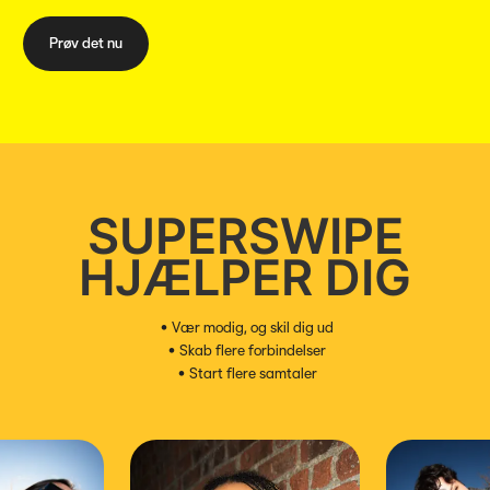
Prøv det nu
SUPERSWIPE
HJÆLPER DIG
•
Vær modig, og skil dig ud
•
Skab flere forbindelser
•
Start flere samtaler