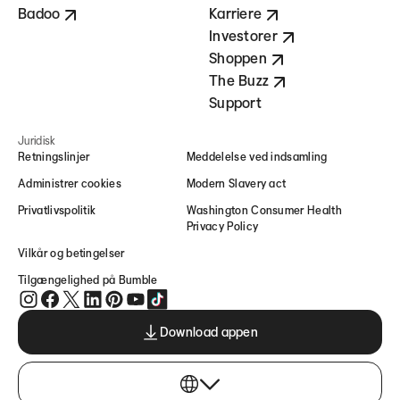
Badoo
Karriere
Investorer
Shoppen
The Buzz
Support
Juridisk
Retningslinjer
Meddelelse ved indsamling
Administrer cookies
Modern Slavery act
Privatlivspolitik
Washington Consumer Health
Privacy Policy
Vilkår og betingelser
Tilgængelighed på Bumble
Bumble på Instagram (opens in new window)
Bumble på Facebook (opens in new window)
Bumble på Twitter (opens in new window)
Bumble på LinkedIn (opens in new window)
Bumble på Pinterest (opens in new window)
Bumble på YouTube (opens in new window)
Bumble på TikTok (opens in new window
Download appen