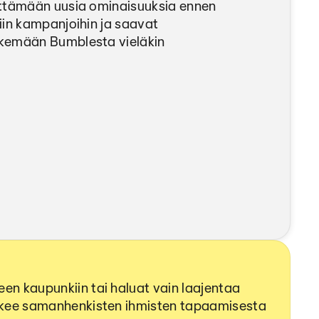
yttämään uusia ominaisuuksia ennen
iin kampanjoihin ja saavat
kemään Bumblesta vieläkin
en kaupunkiin tai haluat vain laajentaa
tekee samanhenkisten ihmisten tapaamisesta