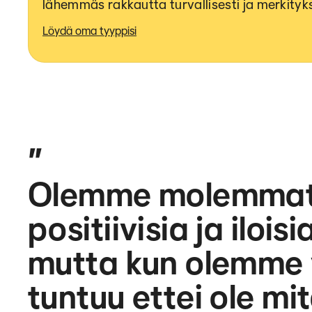
lähemmäs rakkautta turvallisesti ja merkitykse
Löydä oma tyyppisi
”
Olemme molemmat 
positiivisia ja ilois
mutta kun olemme 
tuntuu ettei ole mi