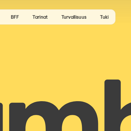
BFF
Tarinat
Turvallisuus
Tuki