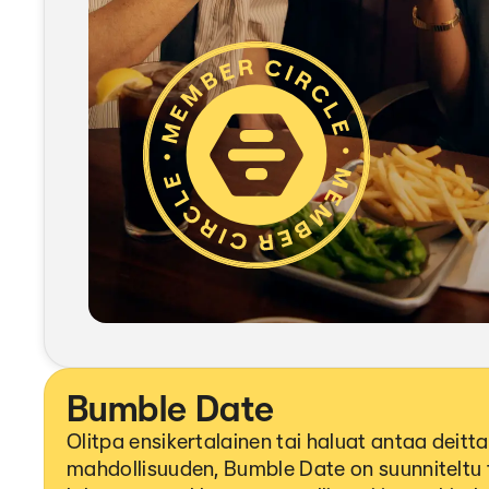
Bumble Date
Olitpa ensikertalainen tai haluat antaa deitta
mahdollisuuden, Bumble Date on suunniteltu