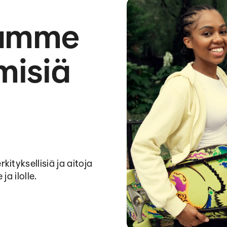
namme
misiä
tyksellisiä ja aitoja
a ilolle.