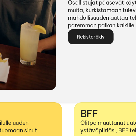
Osallistujat pääsevät kä
muita, kurkistamaan tulev
mahdollisuuden auttaa te
paremman paikan kaikille.
Rekisteröidy
BFF
ilulle uuden
Olitpa muuttanut uute
 tuomaan sinut
ystäväpiiriäsi, BFF 