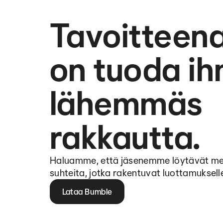
Tavoittee
on tuoda ih
lähemmäs
rakkautta.
Haluamme, että jäsenemme löytävät merki
suhteita, jotka rakentuvat luottamukselle j
Lataa Bumble