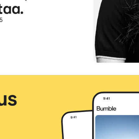
taa.
25
us