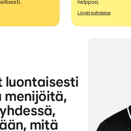
llisesti.
helppoa.
Löydä kaltaisiasi
luontaisesti
ia menijöitä,
yhdessä,
tään, mitä