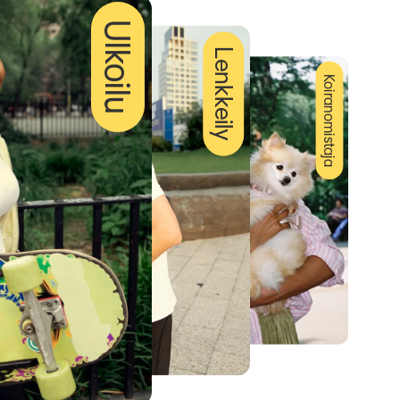
Ulkoilu
Lenkkeily
Koiranomistaja