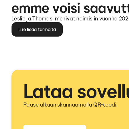
emme voisi saavut
Leslie ja Thomas, menivät naimisiin vuonna 20
Lue lisää tarinoita
Lataa sovell
Pääse alkuun skannaamalla QR-koodi.