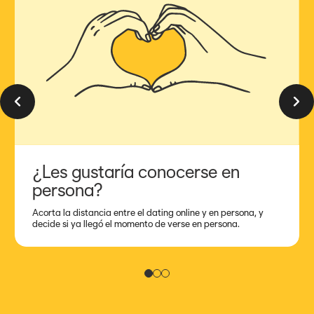
Diapositiva anterior
Siguien
¿Les gustaría conocerse en
persona?
Acorta la distancia entre el dating online y en persona, y
decide si ya llegó el momento de verse en persona.
Diapositiva 1
Diapositiva 2
Diapositiva 3