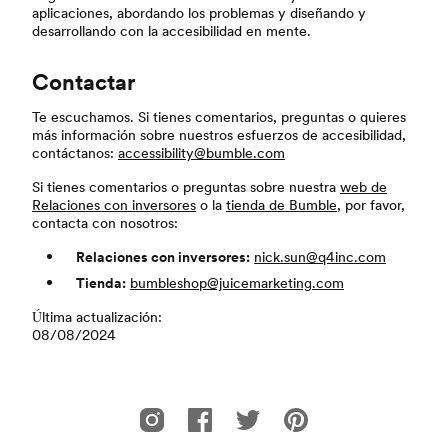
aplicaciones, abordando los problemas y diseñando y
desarrollando con la accesibilidad en mente.
Contactar
Te escuchamos. Si tienes comentarios, preguntas o quieres
más información sobre nuestros esfuerzos de accesibilidad,
contáctanos:
accessibility@bumble.com
Si tienes comentarios o preguntas sobre nuestra
web de
Relaciones con inversores
o la
tienda de Bumble
, por favor,
contacta con nosotros:
Relaciones con inversores:
nick.sun@q4inc.com
Tienda:
bumbleshop@juicemarketing.com
Última actualización:
08/08/2024
Pie de página
Bumble en Instagram
Bumble en Facebook
Bumble en Twitter
Bumble en Pinterest