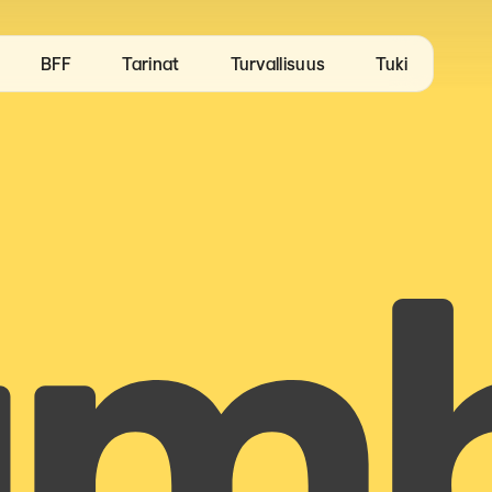
BFF
Tarinat
Turvallisuus
Tuki