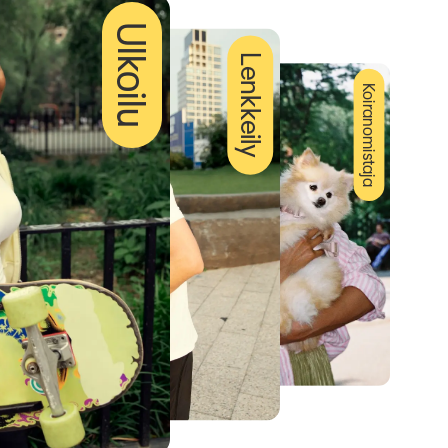
Ulkoilu
Lenkkeily
Koiranomistaja