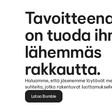
Tavoittee
on tuoda ih
lähemmäs
rakkautta.
Haluamme, että jäsenemme löytävät merki
suhteita, jotka rakentuvat luottamukselle j
Lataa Bumble