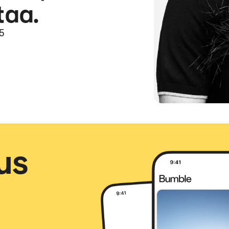
taa.
25
us