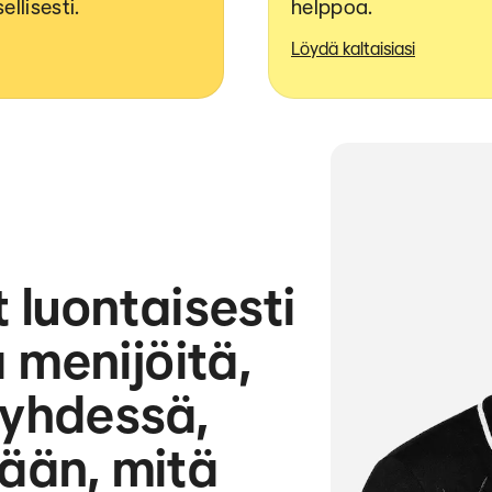
llisesti.
helppoa.
Löydä kaltaisiasi
luontaisesti
ia menijöitä,
yhdessä,
tään, mitä