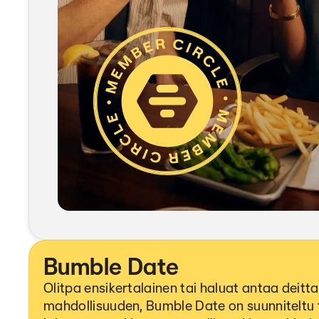
Bumble Date
Olitpa ensikertalainen tai haluat antaa deitta
mahdollisuuden, Bumble Date on suunniteltu