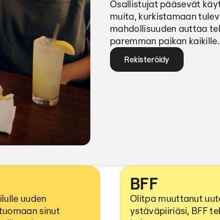
Osallistujat pääsevät kä
muita, kurkistamaan tulev
mahdollisuuden auttaa te
paremman paikan kaikille.
Rekisteröidy
BFF
ilulle uuden
Olitpa muuttanut uute
 tuomaan sinut
ystäväpiiriäsi, BFF 