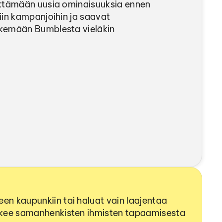
yttämään uusia ominaisuuksia ennen
iin kampanjoihin ja saavat
kemään Bumblesta vieläkin
en kaupunkiin tai haluat vain laajentaa
tekee samanhenkisten ihmisten tapaamisesta