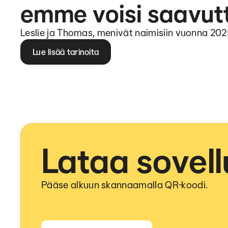
emme voisi saavut
Leslie ja Thomas, menivät naimisiin vuonna 20
Lue lisää tarinoita
Lataa sovell
Pääse alkuun skannaamalla QR-koodi.