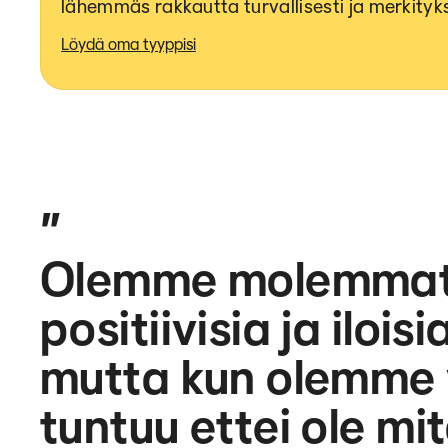
lähemmäs rakkautta turvallisesti ja merkitykse
Löydä oma tyyppisi
”
Olemme molemmat 
positiivisia ja ilois
mutta kun olemme 
tuntuu ettei ole mi