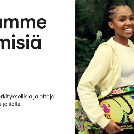
namme
misiä
tyksellisiä ja aitoja
a ilolle.