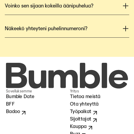
Voinko sen sijaan kokeilla äänipuhelua?
Näkeekö yhteyteni puhelinnumeroni?
Sovelluksemme
Yritys
Bumble Date
Tietoa meistä
BFF
Ota yhteyttä
Badoo
Työpaikat
Sijoittajat
Kauppa
Buzz