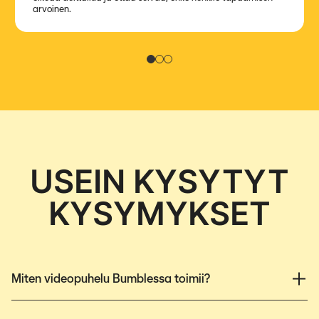
arvoinen.
Kuva 1
Kuva 2
Kuva 3
USEIN KYSYTYT
KYSYMYKSET
Miten videopuhelu Bumblessa toimii?