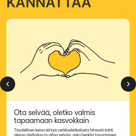
KANNATTAA
Edellinen dia
Seuraa
Ota selvää, oletko valmis
tapaamaan kasvokkain
Täydellinen keino siirtyä verkkodeittailusta hitaasti kohti
oikeaa deittailua ja ottaa selvää, onko henkilö tapaamisen