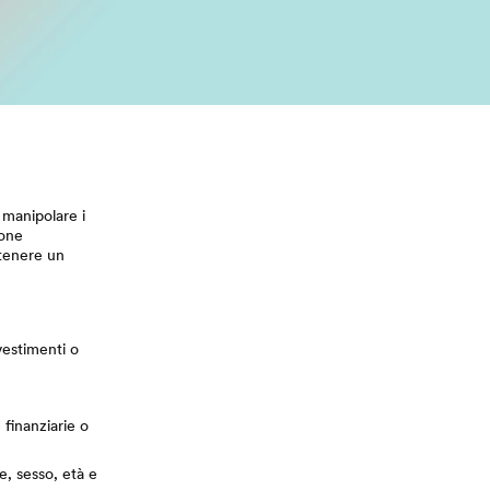
 manipolare i
ione
ttenere un
vestimenti o
finanziarie o
e, sesso, età e