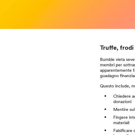
Truffe, frodi 
Bumble vieta seve
membri per sottrarr
apparentemente fal
guadagno finanziar
Questo include, ma
Chiedere ad
donazioni
Mentire sul
Fingere int
materiali
Falsificare