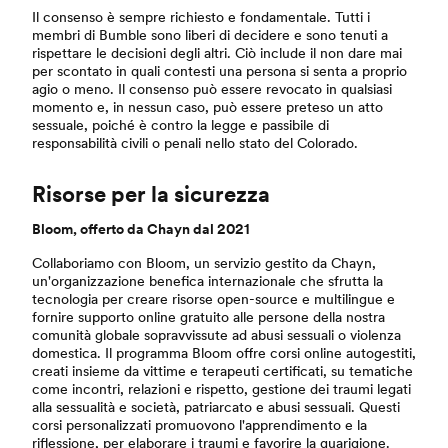
Il consenso è sempre richiesto e fondamentale. Tutti i
membri di Bumble sono liberi di decidere e sono tenuti a
rispettare le decisioni degli altri. Ciò include il non dare mai
per scontato in quali contesti una persona si senta a proprio
agio o meno. Il consenso può essere revocato in qualsiasi
momento e, in nessun caso, può essere preteso un atto
sessuale, poiché è contro la legge e passibile di
responsabilità civili o penali nello stato del Colorado.
Risorse per la sicurezza
Bloom, offerto da Chayn dal 2021
Collaboriamo con Bloom, un servizio gestito da Chayn,
un'organizzazione benefica internazionale che sfrutta la
tecnologia per creare risorse open-source e multilingue e
fornire supporto online gratuito alle persone della nostra
comunità globale sopravvissute ad abusi sessuali o violenza
domestica. Il programma Bloom offre corsi online autogestiti,
creati insieme da vittime e terapeuti certificati, su tematiche
come incontri, relazioni e rispetto, gestione dei traumi legati
alla sessualità e società, patriarcato e abusi sessuali. Questi
corsi personalizzati promuovono l'apprendimento e la
riflessione, per elaborare i traumi e favorire la guarigione.