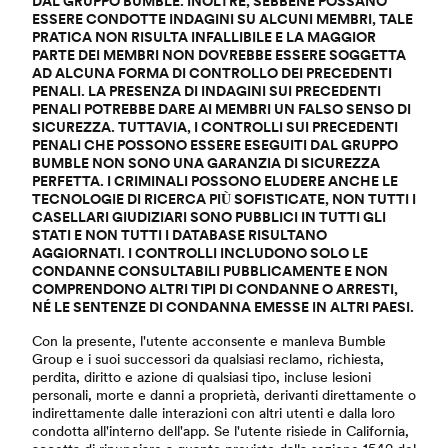
DAL GRUPPO BUMBLE. INOLTRE, SEBBENE POSSANO
ESSERE CONDOTTE INDAGINI SU ALCUNI MEMBRI, TALE
PRATICA NON RISULTA INFALLIBILE E LA MAGGIOR
PARTE DEI MEMBRI NON DOVREBBE ESSERE SOGGETTA
AD ALCUNA FORMA DI CONTROLLO DEI PRECEDENTI
PENALI. LA PRESENZA DI INDAGINI SUI PRECEDENTI
PENALI POTREBBE DARE AI MEMBRI UN FALSO SENSO DI
SICUREZZA. TUTTAVIA, I CONTROLLI SUI PRECEDENTI
PENALI CHE POSSONO ESSERE ESEGUITI DAL GRUPPO
BUMBLE NON SONO UNA GARANZIA DI SICUREZZA
PERFETTA. I CRIMINALI POSSONO ELUDERE ANCHE LE
TECNOLOGIE DI RICERCA PIÙ SOFISTICATE, NON TUTTI I
CASELLARI GIUDIZIARI SONO PUBBLICI IN TUTTI GLI
STATI E NON TUTTI I DATABASE RISULTANO
AGGIORNATI. I CONTROLLI INCLUDONO SOLO LE
CONDANNE CONSULTABILI PUBBLICAMENTE E NON
COMPRENDONO ALTRI TIPI DI CONDANNE O ARRESTI,
NÉ LE SENTENZE DI CONDANNA EMESSE IN ALTRI PAESI.
Con la presente, l'utente acconsente e manleva Bumble
Group e i suoi successori da qualsiasi reclamo, richiesta,
perdita, diritto e azione di qualsiasi tipo, incluse lesioni
personali, morte e danni a proprietà, derivanti direttamente o
indirettamente dalle interazioni con altri utenti e dalla loro
condotta all'interno dell'app. Se l'utente risiede in California,