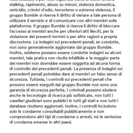
stalking, rapimento, abuso su minori, violenza domestica,
omicidio, crimini d'odio, terrorismo o estrema violenza, il
gruppo Bumble si riserva il diritto di vietare a tale persona di
utilizzare il servizio e di comunicare con altri membri sulla
piattaforma. Il gruppo Bumble si riserva il diritto di bloccare
l'accesso ai membri anche per ulteriori atti illeciti, per la
violazione dei presenti termini o per altre ragioni a propria
discrezione. Le indagini sui precedenti penali, se condotte,
non sono generalmente aggiornate dal gruppo Bumble.
Inoltre, sebbene possano essere condotte indagini su alcuni
membri, tale pratica non risulta infallibile e la maggior parte
dei membri non dovrebbe essere soggetta ad alcuna forma
di controllo dei precedenti penali. La presenza di indagini sui
precedenti penali potrebbe dare ai membri un falso senso di
sicurezza. Tuttavia, i controlli sui precedenti penali che
possono essere eseguiti dal gruppo Bumble non sono una
garanzia di sicurezza perfetta. I criminali possono eludere
anche le tecnologie di ricerca più sofisticate, non tutti i
casellari giudiziari sono pubblici in tutti gli stati e non tutti i
database risultano aggiornati. Inoltre, i controlli includono
solo le condanne consultabili pubblicamente e non
comprendono altri tipi di condanne o arresti, né le sentenze
di condanna emesse in altri paesi.