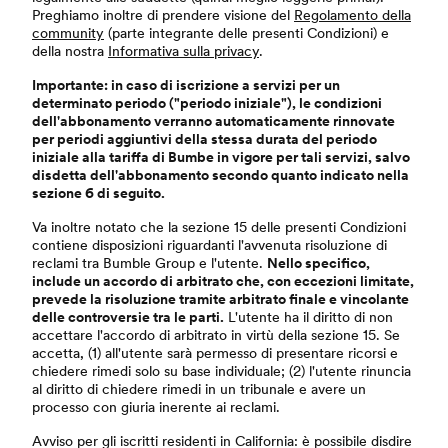
Preghiamo inoltre di prendere visione del
Regolamento della
community
(parte integrante delle presenti Condizioni) e
della nostra
Informativa sulla privacy
.
Importante: in caso di iscrizione a servizi per un
determinato periodo ("periodo iniziale"), le condizioni
dell'abbonamento verranno automaticamente rinnovate
per periodi aggiuntivi della stessa durata del periodo
iniziale alla tariffa di Bumbe in vigore per tali servizi, salvo
disdetta dell'abbonamento secondo quanto indicato nella
sezione 6 di seguito.
Va inoltre notato che la sezione 15 delle presenti Condizioni
contiene disposizioni riguardanti l'avvenuta risoluzione di
reclami tra Bumble Group e l'utente.
Nello specifico,
include un accordo di arbitrato che, con eccezioni limitate,
prevede la risoluzione tramite arbitrato finale e vincolante
delle controversie tra le parti.
L'utente ha il diritto di non
accettare l'accordo di arbitrato in virtù della sezione 15. Se
accetta, (1) all'utente sarà permesso di presentare ricorsi e
chiedere rimedi solo su base individuale; (2) l'utente rinuncia
al diritto di chiedere rimedi in un tribunale e avere un
processo con giuria inerente ai reclami.
Avviso per gli iscritti residenti in California: è possibile disdire