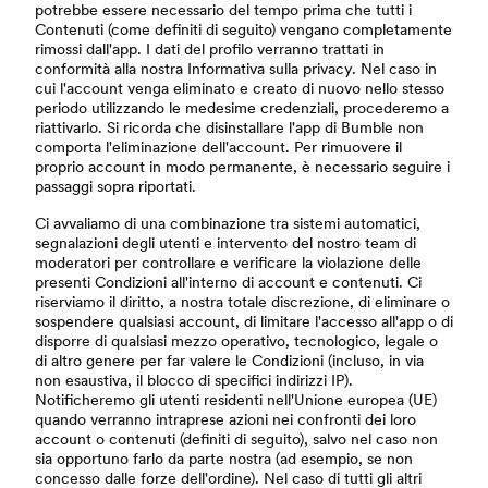
potrebbe essere necessario del tempo prima che tutti i
Contenuti (come definiti di seguito) vengano completamente
rimossi dall'app. I dati del profilo verranno trattati in
conformità alla nostra Informativa sulla privacy. Nel caso in
cui l'account venga eliminato e creato di nuovo nello stesso
periodo utilizzando le medesime credenziali, procederemo a
riattivarlo. Si ricorda che disinstallare l'app di Bumble non
comporta l'eliminazione dell'account. Per rimuovere il
proprio account in modo permanente, è necessario seguire i
passaggi sopra riportati.
Ci avvaliamo di una combinazione tra sistemi automatici,
segnalazioni degli utenti e intervento del nostro team di
moderatori per controllare e verificare la violazione delle
presenti Condizioni all'interno di account e contenuti. Ci
riserviamo il diritto, a nostra totale discrezione, di eliminare o
sospendere qualsiasi account, di limitare l'accesso all'app o di
disporre di qualsiasi mezzo operativo, tecnologico, legale o
di altro genere per far valere le Condizioni (incluso, in via
non esaustiva, il blocco di specifici indirizzi IP).
Notificheremo gli utenti residenti nell'Unione europea (UE)
quando verranno intraprese azioni nei confronti dei loro
account o contenuti (definiti di seguito), salvo nel caso non
sia opportuno farlo da parte nostra (ad esempio, se non
concesso dalle forze dell'ordine). Nel caso di tutti gli altri