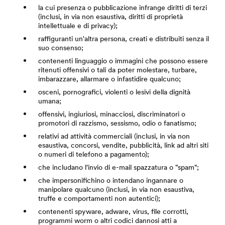
la cui presenza o pubblicazione infrange diritti di terzi
(inclusi, in via non esaustiva, diritti di proprietà
intellettuale e di privacy);
raffiguranti un'altra persona, creati e distribuiti senza il
suo consenso;
contenenti linguaggio o immagini che possono essere
ritenuti offensivi o tali da poter molestare, turbare,
imbarazzare, allarmare o infastidire qualcuno;
osceni, pornografici, violenti o lesivi della dignità
umana;
offensivi, ingiuriosi, minacciosi, discriminatori o
promotori di razzismo, sessismo, odio o fanatismo;
relativi ad attività commerciali (inclusi, in via non
esaustiva, concorsi, vendite, pubblicità, link ad altri siti
o numeri di telefono a pagamento);
che includano l'invio di e-mail spazzatura o "spam";
che impersonifichino o intendano ingannare o
manipolare qualcuno (inclusi, in via non esaustiva,
truffe e comportamenti non autentici);
contenenti spyware, adware, virus, file corrotti,
programmi worm o altri codici dannosi atti a