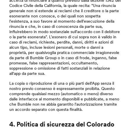
accetta di rinunciare a quanto previsto dalla sezione 1542 del
Codice Civile della California, la quale recita: "Una rinuncia
generale non si estende ai reclami che il creditore o la parte
esonerante non conosce, o dei quali non sospetta
l'esistenza, a suo favore al momento dell'esecuzione della
rinuncia e che, in caso di conoscenza da parte sua,
influirebbero in modo sostanziale sull'accordo con il debitore
o la parte esonerata". L'esonero di cui sopra non è valido in
caso di reclami, richieste, perdite, danni, diritti e azioni di
alcun tipo, incluse lesioni personali, morte o danni a
proprietà, per qualsivoglia pratica commerciale irragionevole
da parte di Bumble Group o in caso di frode, inganno, false
promesse, false rappresentazioni, occultamento,
soppressione o omissione di fatti sostanziali in relazione
all'app da parte sua.
La copia o riproduzione di una o più parti dell'App senza il
nostro previo consenso è espressamente proibita. Questo
comprende qualsiasi mezzo (automatico o meno) diverso
dalle interfacce al momento disponibili e pubblicate, a meno
che Bumble non ne abbia garantito l'autorizzazione tramite
un accordo separato con questa finalità.
4. Politica di sicurezza del Colorado