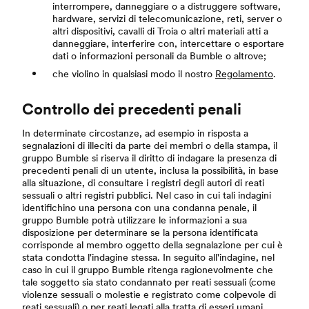
interrompere, danneggiare o a distruggere software,
hardware, servizi di telecomunicazione, reti, server o
altri dispositivi, cavalli di Troia o altri materiali atti a
danneggiare, interferire con, intercettare o esportare
dati o informazioni personali da Bumble o altrove;
che violino in qualsiasi modo il nostro
Regolamento
.
Controllo dei precedenti penali
In determinate circostanze, ad esempio in risposta a
segnalazioni di illeciti da parte dei membri o della stampa, il
gruppo Bumble si riserva il diritto di indagare la presenza di
precedenti penali di un utente, inclusa la possibilità, in base
alla situazione, di consultare i registri degli autori di reati
sessuali o altri registri pubblici. Nel caso in cui tali indagini
identifichino una persona con una condanna penale, il
gruppo Bumble potrà utilizzare le informazioni a sua
disposizione per determinare se la persona identificata
corrisponde al membro oggetto della segnalazione per cui è
stata condotta l'indagine stessa. In seguito all'indagine, nel
caso in cui il gruppo Bumble ritenga ragionevolmente che
tale soggetto sia stato condannato per reati sessuali (come
violenze sessuali o molestie e registrato come colpevole di
reati sessuali) o per reati legati alla tratta di esseri umani,