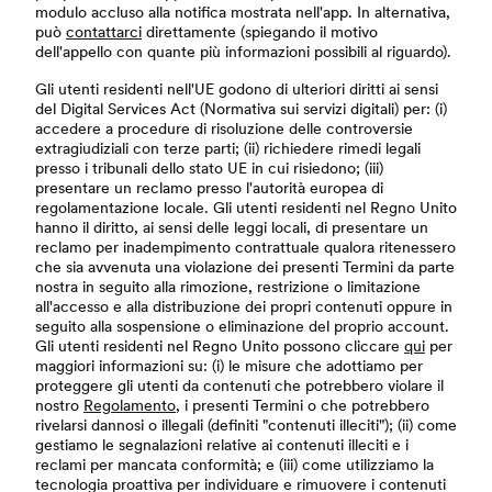
modulo accluso alla notifica mostrata nell'app. In alternativa,
può
contattarci
direttamente (spiegando il motivo
dell'appello con quante più informazioni possibili al riguardo).
Gli utenti residenti nell'UE godono di ulteriori diritti ai sensi
del Digital Services Act (Normativa sui servizi digitali) per: (i)
accedere a procedure di risoluzione delle controversie
extragiudiziali con terze parti; (ii) richiedere rimedi legali
presso i tribunali dello stato UE in cui risiedono; (iii)
presentare un reclamo presso l'autorità europea di
regolamentazione locale. Gli utenti residenti nel Regno Unito
hanno il diritto, ai sensi delle leggi locali, di presentare un
reclamo per inadempimento contrattuale qualora ritenessero
che sia avvenuta una violazione dei presenti Termini da parte
nostra in seguito alla rimozione, restrizione o limitazione
all'accesso e alla distribuzione dei propri contenuti oppure in
seguito alla sospensione o eliminazione del proprio account.
Gli utenti residenti nel Regno Unito possono cliccare
qui
per
maggiori informazioni su: (i) le misure che adottiamo per
proteggere gli utenti da contenuti che potrebbero violare il
nostro
Regolamento
, i presenti Termini o che potrebbero
rivelarsi dannosi o illegali (definiti "contenuti illeciti"); (ii) come
gestiamo le segnalazioni relative ai contenuti illeciti e i
reclami per mancata conformità; e (iii) come utilizziamo la
tecnologia proattiva per individuare e rimuovere i contenuti