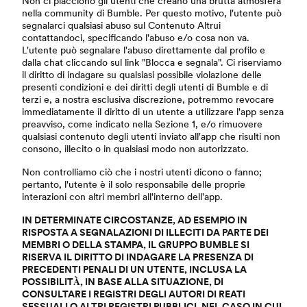
Non ci piacciono gli utenti che creano una brutta atmosfera
nella community di Bumble. Per questo motivo, l'utente può
segnalarci qualsiasi abuso sul Contenuto Altrui
contattandoci, specificando l'abuso e/o cosa non va.
L'utente può segnalare l'abuso direttamente dal profilo e
dalla chat cliccando sul link "Blocca e segnala". Ci riserviamo
il diritto di indagare su qualsiasi possibile violazione delle
presenti condizioni e dei diritti degli utenti di Bumble e di
terzi e, a nostra esclusiva discrezione, potremmo revocare
immediatamente il diritto di un utente a utilizzare l'app senza
preavviso, come indicato nella Sezione 1, e/o rimuovere
qualsiasi contenuto degli utenti inviato all'app che risulti non
consono, illecito o in qualsiasi modo non autorizzato.
Non controlliamo ciò che i nostri utenti dicono o fanno;
pertanto, l'utente è il solo responsabile delle proprie
interazioni con altri membri all'interno dell'app.
IN DETERMINATE CIRCOSTANZE, AD ESEMPIO IN
RISPOSTA A SEGNALAZIONI DI ILLECITI DA PARTE DEI
MEMBRI O DELLA STAMPA, IL GRUPPO BUMBLE SI
RISERVA IL DIRITTO DI INDAGARE LA PRESENZA DI
PRECEDENTI PENALI DI UN UTENTE, INCLUSA LA
POSSIBILITÀ, IN BASE ALLA SITUAZIONE, DI
CONSULTARE I REGISTRI DEGLI AUTORI DI REATI
SESSUALI O ALTRI REGISTRI PUBBLICI. NEL CASO IN CUI