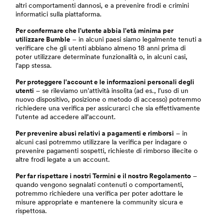
altri comportamenti dannosi, e a prevenire frodi e crimini
informatici sulla piattaforma.
Per confermare che l'utente abbia l'età minima per
utilizzare Bumble
– in alcuni paesi siamo legalmente tenuti a
verificare che gli utenti abbiano almeno 18 anni prima di
poter utilizzare determinate funzionalità o, in alcuni casi,
l'app stessa.
Per proteggere l'account e le informazioni personali degli
utenti
– se rileviamo un'attività insolita (ad es., l'uso di un
nuovo dispositivo, posizione o metodo di accesso) potremmo
richiedere una verifica per assicurarci che sia effettivamente
l'utente ad accedere all'account.
Per prevenire abusi relativi a pagamenti e rimborsi
– in
alcuni casi potremmo utilizzare la verifica per indagare o
prevenire pagamenti sospetti, richieste di rimborso illecite o
altre frodi legate a un account.
Per far rispettare i nostri Termini e il nostro Regolamento
–
quando vengono segnalati contenuti o comportamenti,
potremmo richiedere una verifica per poter adottare le
misure appropriate e mantenere la community sicura e
rispettosa.