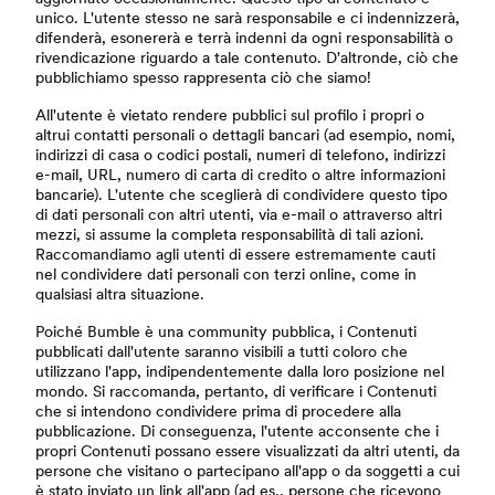
unico. L'utente stesso ne sarà responsabile e ci indennizzerà,
difenderà, esonererà e terrà indenni da ogni responsabilità o
rivendicazione riguardo a tale contenuto. D'altronde, ciò che
pubblichiamo spesso rappresenta ciò che siamo!
All'utente è vietato rendere pubblici sul profilo i propri o
altrui contatti personali o dettagli bancari (ad esempio, nomi,
indirizzi di casa o codici postali, numeri di telefono, indirizzi
e-mail, URL, numero di carta di credito o altre informazioni
bancarie). L'utente che sceglierà di condividere questo tipo
di dati personali con altri utenti, via e-mail o attraverso altri
mezzi, si assume la completa responsabilità di tali azioni.
Raccomandiamo agli utenti di essere estremamente cauti
nel condividere dati personali con terzi online, come in
qualsiasi altra situazione.
Poiché Bumble è una community pubblica, i Contenuti
pubblicati dall'utente saranno visibili a tutti coloro che
utilizzano l'app, indipendentemente dalla loro posizione nel
mondo. Si raccomanda, pertanto, di verificare i Contenuti
che si intendono condividere prima di procedere alla
pubblicazione. Di conseguenza, l'utente acconsente che i
propri Contenuti possano essere visualizzati da altri utenti, da
persone che visitano o partecipano all'app o da soggetti a cui
è stato inviato un link all'app (ad es., persone che ricevono