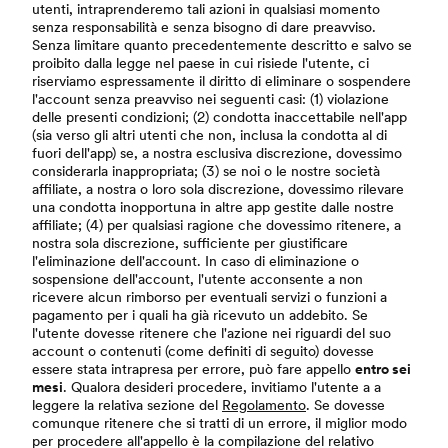
utenti, intraprenderemo tali azioni in qualsiasi momento
senza responsabilità e senza bisogno di dare preavviso.
Senza limitare quanto precedentemente descritto e salvo se
proibito dalla legge nel paese in cui risiede l'utente, ci
riserviamo espressamente il diritto di eliminare o sospendere
l'account senza preavviso nei seguenti casi: (1) violazione
delle presenti condizioni; (2) condotta inaccettabile nell'app
(sia verso gli altri utenti che non, inclusa la condotta al di
fuori dell'app) se, a nostra esclusiva discrezione, dovessimo
considerarla inappropriata; (3) se noi o le nostre società
affiliate, a nostra o loro sola discrezione, dovessimo rilevare
una condotta inopportuna in altre app gestite dalle nostre
affiliate; (4) per qualsiasi ragione che dovessimo ritenere, a
nostra sola discrezione, sufficiente per giustificare
l'eliminazione dell'account. In caso di eliminazione o
sospensione dell'account, l'utente acconsente a non
ricevere alcun rimborso per eventuali servizi o funzioni a
pagamento per i quali ha già ricevuto un addebito. Se
l'utente dovesse ritenere che l'azione nei riguardi del suo
account o contenuti (come definiti di seguito) dovesse
essere stata intrapresa per errore, può fare appello
entro sei
mesi
. Qualora desideri procedere, invitiamo l'utente a a
leggere la relativa sezione del
Regolamento
. Se dovesse
comunque ritenere che si tratti di un errore, il miglior modo
per procedere all'appello è la compilazione del relativo