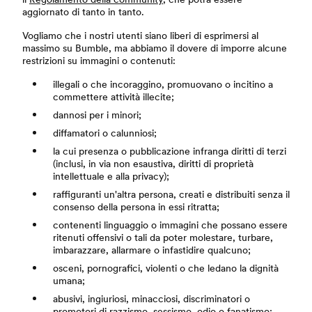
aggiornato di tanto in tanto.
Vogliamo che i nostri utenti siano liberi di esprimersi al
massimo su Bumble, ma abbiamo il dovere di imporre alcune
restrizioni su immagini o contenuti:
illegali o che incoraggino, promuovano o incitino a
commettere attività illecite;
dannosi per i minori;
diffamatori o calunniosi;
la cui presenza o pubblicazione infranga diritti di terzi
(inclusi, in via non esaustiva, diritti di proprietà
intellettuale e alla privacy);
raffiguranti un'altra persona, creati e distribuiti senza il
consenso della persona in essi ritratta;
contenenti linguaggio o immagini che possano essere
ritenuti offensivi o tali da poter molestare, turbare,
imbarazzare, allarmare o infastidire qualcuno;
osceni, pornografici, violenti o che ledano la dignità
umana;
abusivi, ingiuriosi, minacciosi, discriminatori o
promotori di razzismo, sessismo, odio o fanatismo;