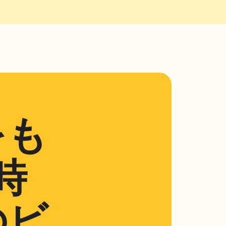
をも
時
のビ