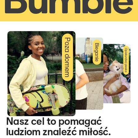
Poza domem
Bieganie
Opiekun(ka) pieska
Nasz cel to pomagać
ludziom znaleźć miłość.