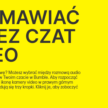
MAWIAĆ
EZ CZAT
EO
wę? Możesz wybrać między rozmową audio
 w Twoim czacie w Bumble. Aby rozpocząć
ij ikonę kamery video w prawym górnym
ują się trzy kropki. Kliknij je, aby zobaczyć
.