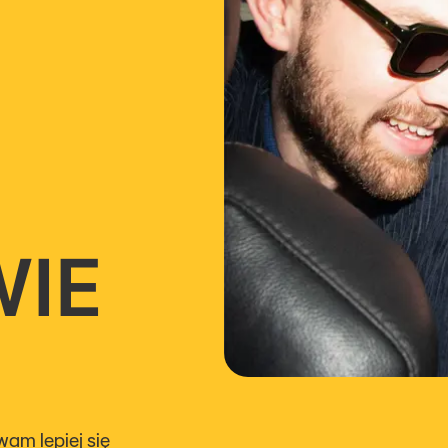
IE
m lepiej się