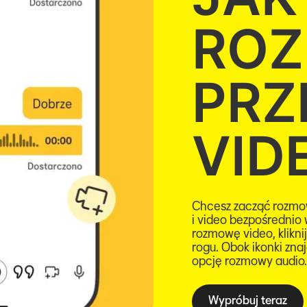
ROZ
PRZ
VID
Chcesz zacząć rozmo
i video bezpośrednio
rozmowę video, klikn
rogu. Obok ikonki znajd
opcję rozmowy audio
Wypróbuj teraz