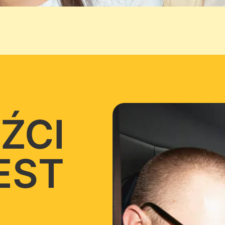
ŹCI
JEST