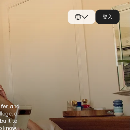
登入
fer, and
llege, or
built to
o know.