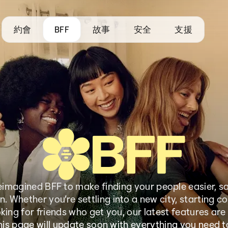
約會
BFF
故事
安全
支援
eimagined BFF to make finding your people easier, sa
. Whether you’re settling into a new city, starting co
oking for friends who get you, our latest features are 
This page will update soon with everything you need t