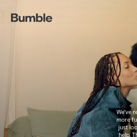
We’ve r
more fun
just lo
help. 