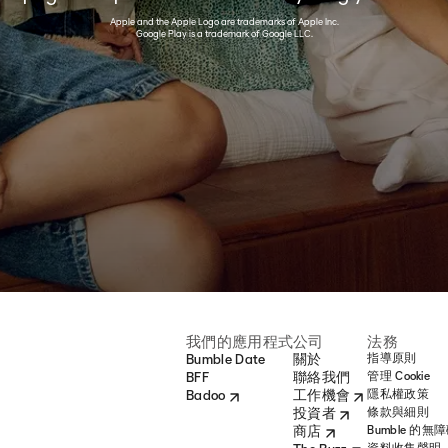
Apple and the Apple Logo are trademarks of Apple Inc.
Google Play is a trademark of Google LLC.
我們的應用程式
公司
法務
Bumble Date
關於
指導原則
BFF
聯絡我們
管理 Cookie
Badoo
工作機會
隱私權政策
投資者
條款與細則
商店
Bumble 的無