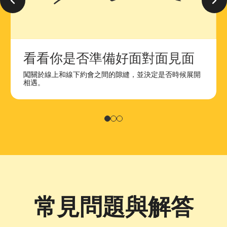
看看你是否準備好面對面見面
闖關於線上和線下約會之間的隙縫，並決定是否時候展開
相遇。
簡報 1
簡報 2
簡報 3
常見問題與解答