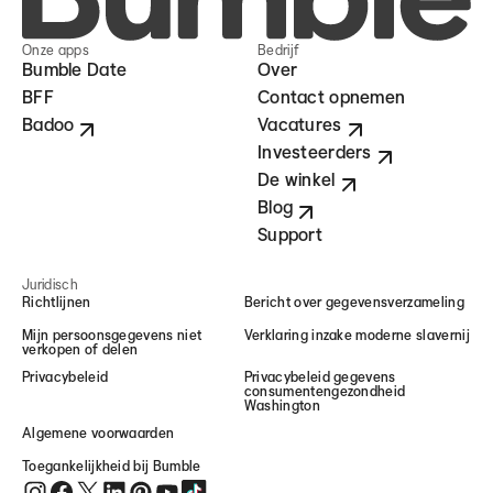
Onze apps
Bedrijf
Bumble Date
Over
BFF
Contact opnemen
Badoo
Vacatures
Investeerders
De winkel
Blog
Support
Juridisch
Richtlijnen
Bericht over gegevensverzameling
Mijn persoonsgegevens niet
Verklaring inzake moderne slavernij
verkopen of delen
Privacybeleid
Privacybeleid gegevens
consumentengezondheid
Washington
Algemene voorwaarden
Toegankelijkheid bij Bumble
Bumble op Instagram (opens in new window)
Bumble op Facebook (opens in new window)
Bumble op Twitter (opens in new window)
Bumble op LinkedIn (opens in new window)
Bumble op Pinterest (opens in new window)
Bumble op YouTube (opens in new window)
Bumble op TikTok (opens in new window