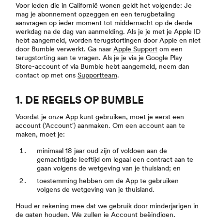
Voor leden die in Californië wonen geldt het volgende: Je
mag je abonnement opzeggen en een terugbetaling
aanvragen op ieder moment tot middernacht op de derde
werkdag na de dag van aanmelding. Als je je met je Apple ID
hebt aangemeld, worden terugstortingen door Apple en niet
door Bumble verwerkt. Ga naar
Apple Support
om een
terugstorting aan te vragen. Als je je via je Google Play
Store-account of via Bumble hebt aangemeld, neem dan
contact op met ons
Supportteam
.
1. DE REGELS OP BUMBLE
Voordat je onze App kunt gebruiken, moet je eerst een
account ('Account') aanmaken. Om een account aan te
maken, moet je:
minimaal 18 jaar oud zijn of voldoen aan de
gemachtigde leeftijd om legaal een contract aan te
gaan volgens de wetgeving van je thuisland; en
toestemming hebben om de App te gebruiken
volgens de wetgeving van je thuisland.
Houd er rekening mee dat we gebruik door minderjarigen in
de gaten houden. We zullen je Account beëindigen,