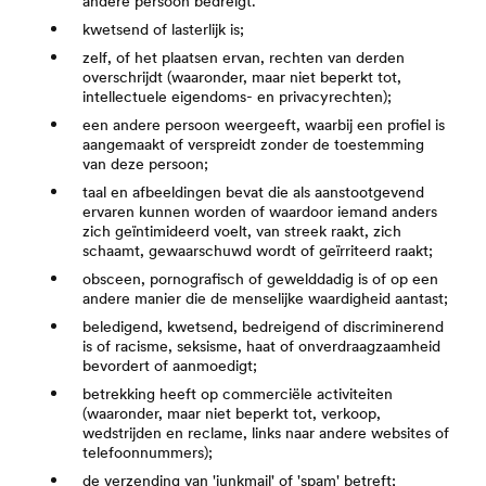
andere persoon bedreigt.
kwetsend of lasterlijk is;
zelf, of het plaatsen ervan, rechten van derden
overschrijdt (waaronder, maar niet beperkt tot,
intellectuele eigendoms- en privacyrechten);
een andere persoon weergeeft, waarbij een profiel is
aangemaakt of verspreidt zonder de toestemming
van deze persoon;
taal en afbeeldingen bevat die als aanstootgevend
ervaren kunnen worden of waardoor iemand anders
zich geïntimideerd voelt, van streek raakt, zich
schaamt, gewaarschuwd wordt of geïrriteerd raakt;
obsceen, pornografisch of gewelddadig is of op een
andere manier die de menselijke waardigheid aantast;
beledigend, kwetsend, bedreigend of discriminerend
is of racisme, seksisme, haat of onverdraagzaamheid
bevordert of aanmoedigt;
betrekking heeft op commerciële activiteiten
(waaronder, maar niet beperkt tot, verkoop,
wedstrijden en reclame, links naar andere websites of
telefoonnummers);
de verzending van 'junkmail' of 'spam' betreft;