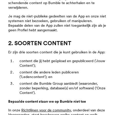
schendende content op Bumble te achterhalen en te
verwijderen.
Je mag de niet-publieke gedeelten van de App en onze niet
systemen niet bezoeken, gebruiken of manipuleren.
Bepaalde delen van de App zullen niet toegankelijk zijn als je
geen Profiel hebt aangemaakt.
2. SOORTEN CONTENT
Er zijn drie soorten content die je kunt gebruiken in de App:
content die jij hebt geüpload en gepubliceerd ('Jouw
Content');
content die andere leden publiceren
('Ledencontent'); en
content die Bumble Group aanbiedt (waaronder,
zonder beperking, database(s) en/of software) ('Onze
Content').
Bepaalde content staan we op Bumble niet toe
In onze
Richtlijnen voor de community
, onderdeel van deze
Voorwaarden, staat beschreven welke content en welk