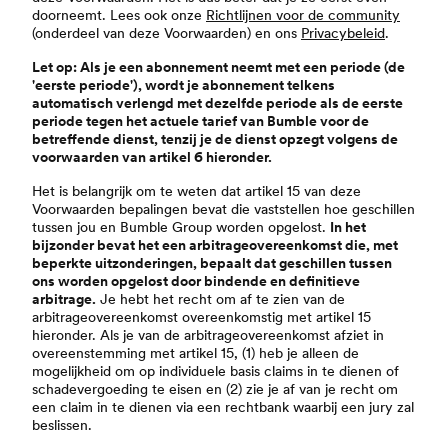
doorneemt. Lees ook onze
Richtlijnen voor de community
(onderdeel van deze Voorwaarden) en ons
Privacybeleid
.
Let op: Als je een abonnement neemt met een periode (de
'eerste periode'), wordt je abonnement telkens
automatisch verlengd met dezelfde periode als de eerste
periode tegen het actuele tarief van Bumble voor de
betreffende dienst, tenzij je de dienst opzegt volgens de
voorwaarden van artikel 6 hieronder.
Het is belangrijk om te weten dat artikel 15 van deze
Voorwaarden bepalingen bevat die vaststellen hoe geschillen
tussen jou en Bumble Group worden opgelost.
In het
bijzonder bevat het een arbitrageovereenkomst die, met
beperkte uitzonderingen, bepaalt dat geschillen tussen
ons worden opgelost door bindende en definitieve
arbitrage.
Je hebt het recht om af te zien van de
arbitrageovereenkomst overeenkomstig met artikel 15
hieronder. Als je van de arbitrageovereenkomst afziet in
overeenstemming met artikel 15, (1) heb je alleen de
mogelijkheid om op individuele basis claims in te dienen of
schadevergoeding te eisen en (2) zie je af van je recht om
een claim in te dienen via een rechtbank waarbij een jury zal
beslissen.