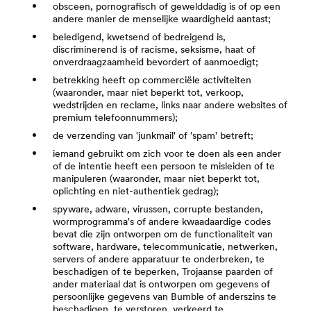
obsceen, pornografisch of gewelddadig is of op een
andere manier de menselijke waardigheid aantast;
beledigend, kwetsend of bedreigend is,
discriminerend is of racisme, seksisme, haat of
onverdraagzaamheid bevordert of aanmoedigt;
betrekking heeft op commerciële activiteiten
(waaronder, maar niet beperkt tot, verkoop,
wedstrijden en reclame, links naar andere websites of
premium telefoonnummers);
de verzending van 'junkmail' of 'spam' betreft;
iemand gebruikt om zich voor te doen als een ander
of de intentie heeft een persoon te misleiden of te
manipuleren (waaronder, maar niet beperkt tot,
oplichting en niet-authentiek gedrag);
spyware, adware, virussen, corrupte bestanden,
wormprogramma's of andere kwaadaardige codes
bevat die zijn ontworpen om de functionaliteit van
software, hardware, telecommunicatie, netwerken,
servers of andere apparatuur te onderbreken, te
beschadigen of te beperken, Trojaanse paarden of
ander materiaal dat is ontworpen om gegevens of
persoonlijke gegevens van Bumble of anderszins te
beschadigen, te verstoren, verkeerd te