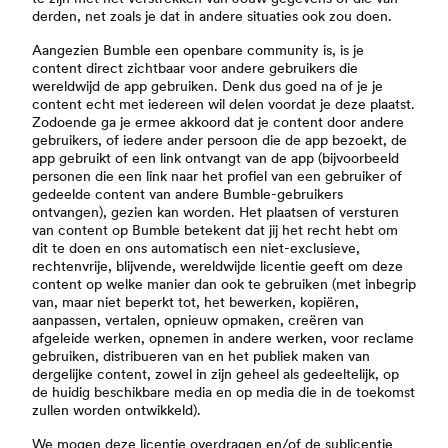
derden, net zoals je dat in andere situaties ook zou doen.
Aangezien Bumble een openbare community is, is je
content direct zichtbaar voor andere gebruikers die
wereldwijd de app gebruiken. Denk dus goed na of je je
content echt met iedereen wil delen voordat je deze plaatst.
Zodoende ga je ermee akkoord dat je content door andere
gebruikers, of iedere ander persoon die de app bezoekt, de
app gebruikt of een link ontvangt van de app (bijvoorbeeld
personen die een link naar het profiel van een gebruiker of
gedeelde content van andere Bumble-gebruikers
ontvangen), gezien kan worden. Het plaatsen of versturen
van content op Bumble betekent dat jij het recht hebt om
dit te doen en ons automatisch een niet-exclusieve,
rechtenvrije, blijvende, wereldwijde licentie geeft om deze
content op welke manier dan ook te gebruiken (met inbegrip
van, maar niet beperkt tot, het bewerken, kopiëren,
aanpassen, vertalen, opnieuw opmaken, creëren van
afgeleide werken, opnemen in andere werken, voor reclame
gebruiken, distribueren van en het publiek maken van
dergelijke content, zowel in zijn geheel als gedeeltelijk, op
de huidig beschikbare media en op media die in de toekomst
zullen worden ontwikkeld).
We mogen deze licentie overdragen en/of de sublicentie