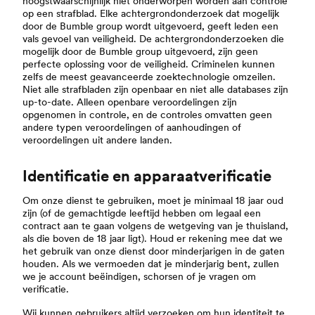
hoogstwaarschijnlijk niet onderworpen worden aan controle
op een strafblad. Elke achtergrondonderzoek dat mogelijk
door de Bumble group wordt uitgevoerd, geeft leden een
vals gevoel van veiligheid. De achtergrondonderzoeken die
mogelijk door de Bumble group uitgevoerd, zijn geen
perfecte oplossing voor de veiligheid. Criminelen kunnen
zelfs de meest geavanceerde zoektechnologie omzeilen.
Niet alle strafbladen zijn openbaar en niet alle databases zijn
up-to-date. Alleen openbare veroordelingen zijn
opgenomen in controle, en de controles omvatten geen
andere typen veroordelingen of aanhoudingen of
veroordelingen uit andere landen.
Identificatie en apparaatverificatie
Om onze dienst te gebruiken, moet je minimaal 18 jaar oud
zijn (of de gemachtigde leeftijd hebben om legaal een
contract aan te gaan volgens de wetgeving van je thuisland,
als die boven de 18 jaar ligt). Houd er rekening mee dat we
het gebruik van onze dienst door minderjarigen in de gaten
houden. Als we vermoeden dat je minderjarig bent, zullen
we je account beëindigen, schorsen of je vragen om
verificatie.
Wij kunnen gebruikers altijd verzoeken om hun identiteit te