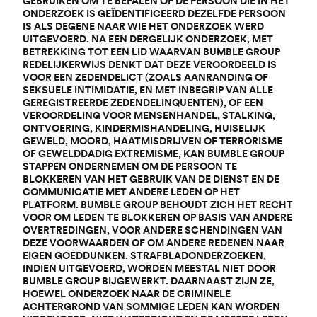
GEBRUIKEN OM TE BEPALEN OF DE PERSOON DIE IN HET
ONDERZOEK IS GEÏDENTIFICEERD DEZELFDE PERSOON
IS ALS DEGENE NAAR WIE HET ONDERZOEK WERD
UITGEVOERD. NA EEN DERGELIJK ONDERZOEK, MET
BETREKKING TOT EEN LID WAARVAN BUMBLE GROUP
REDELIJKERWIJS DENKT DAT DEZE VEROORDEELD IS
VOOR EEN ZEDENDELICT (ZOALS AANRANDING OF
SEKSUELE INTIMIDATIE, EN MET INBEGRIP VAN ALLE
GEREGISTREERDE ZEDENDELINQUENTEN), OF EEN
VEROORDELING VOOR MENSENHANDEL, STALKING,
ONTVOERING, KINDERMISHANDELING, HUISELIJK
GEWELD, MOORD, HAATMISDRIJVEN OF TERRORISME
OF GEWELDDADIG EXTREMISME, KAN BUMBLE GROUP
STAPPEN ONDERNEMEN OM DE PERSOON TE
BLOKKEREN VAN HET GEBRUIK VAN DE DIENST EN DE
COMMUNICATIE MET ANDERE LEDEN OP HET
PLATFORM. BUMBLE GROUP BEHOUDT ZICH HET RECHT
VOOR OM LEDEN TE BLOKKEREN OP BASIS VAN ANDERE
OVERTREDINGEN, VOOR ANDERE SCHENDINGEN VAN
DEZE VOORWAARDEN OF OM ANDERE REDENEN NAAR
EIGEN GOEDDUNKEN. STRAFBLADONDERZOEKEN,
INDIEN UITGEVOERD, WORDEN MEESTAL NIET DOOR
BUMBLE GROUP BIJGEWERKT. DAARNAAST ZIJN ZE,
HOEWEL ONDERZOEK NAAR DE CRIMINELE
ACHTERGROND VAN SOMMIGE LEDEN KAN WORDEN