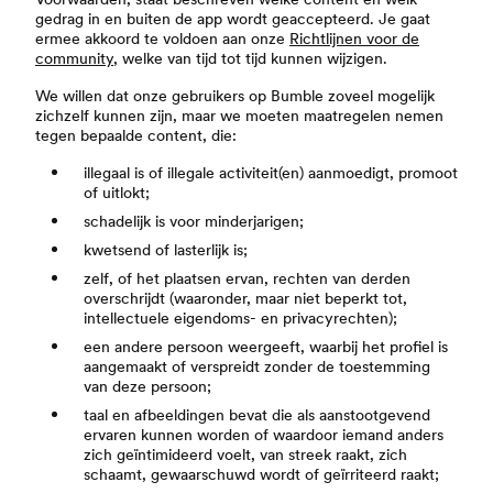
gedrag in en buiten de app wordt geaccepteerd. Je gaat
ermee akkoord te voldoen aan onze
Richtlijnen voor de
community
, welke van tijd tot tijd kunnen wijzigen.
We willen dat onze gebruikers op Bumble zoveel mogelijk
zichzelf kunnen zijn, maar we moeten maatregelen nemen
tegen bepaalde content, die:
illegaal is of illegale activiteit(en) aanmoedigt, promoot
of uitlokt;
schadelijk is voor minderjarigen;
kwetsend of lasterlijk is;
zelf, of het plaatsen ervan, rechten van derden
overschrijdt (waaronder, maar niet beperkt tot,
intellectuele eigendoms- en privacyrechten);
een andere persoon weergeeft, waarbij het profiel is
aangemaakt of verspreidt zonder de toestemming
van deze persoon;
taal en afbeeldingen bevat die als aanstootgevend
ervaren kunnen worden of waardoor iemand anders
zich geïntimideerd voelt, van streek raakt, zich
schaamt, gewaarschuwd wordt of geïrriteerd raakt;