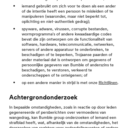
iemand gebruikt om zich voor te doen als een ander
of de intentie heeft een persoon te misleiden of te
manipuleren (waaronder, maar niet beperkt tot,
oplichting en niet-authentiek gedrag);
spyware, adware, virussen, corrupte bestanden,
wormprogramma's of andere kwaadaardige codes
bevat die zijn ontworpen om de functionaliteit van
software, hardware, telecommunicatie, netwerken,
servers of andere apparatuur te onderbreken, te
beschadigen of te beperken, Trojaanse paarden of
ander materiaal dat is ontworpen om gegevens of
persoonlijke gegevens van Bumble of anderszins te
beschadigen, te verstoren, verkeerd te
onderscheppen of te onteigenen; of
op een andere manier in strijd is met onze
Richtlijnen
.
Achtergrondonderzoek
In bepaalde omstandigheden, zoals in reactie op door leden
gegenereerde of persberichten over vermoedens van
wangedrag, kan Bumble group onderzoeken of iemand een
strafblad heeft, wat, afhankelijk van de omstandigheden, het
doorzoeken van registers voor zedendelinquenten of andere