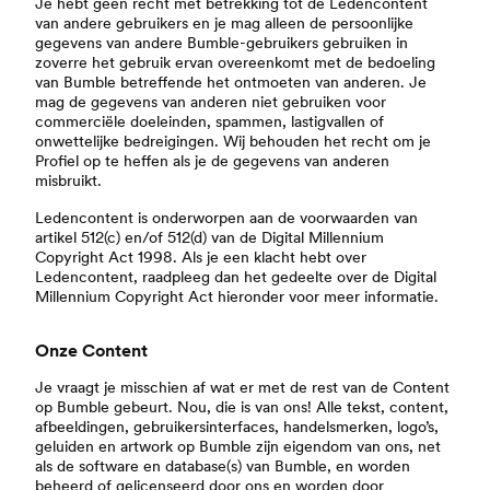
Je hebt geen recht met betrekking tot de Ledencontent
van andere gebruikers en je mag alleen de persoonlijke
gegevens van andere Bumble-gebruikers gebruiken in
zoverre het gebruik ervan overeenkomt met de bedoeling
van Bumble betreffende het ontmoeten van anderen. Je
mag de gegevens van anderen niet gebruiken voor
commerciële doeleinden, spammen, lastigvallen of
onwettelijke bedreigingen. Wij behouden het recht om je
Profiel op te heffen als je de gegevens van anderen
misbruikt.
Ledencontent is onderworpen aan de voorwaarden van
artikel 512(c) en/of 512(d) van de Digital Millennium
Copyright Act 1998. Als je een klacht hebt over
Ledencontent, raadpleeg dan het gedeelte over de Digital
Millennium Copyright Act hieronder voor meer informatie.
Onze Content
Je vraagt je misschien af wat er met de rest van de Content
op Bumble gebeurt. Nou, die is van ons! Alle tekst, content,
afbeeldingen, gebruikersinterfaces, handelsmerken, logo’s,
geluiden en artwork op Bumble zijn eigendom van ons, net
als de software en database(s) van Bumble, en worden
beheerd of gelicenseerd door ons en worden door