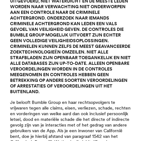
UITGEVOERD, NIET WATERDICHT EN DE MEESTE LEDEN
WORDEN NAAR VERWACHTING NIET ONDERWORPEN
AAN EEN CONTROLE NAAR DE CRIMINELE
ACHTERGROND. ONDERZOEK NAAR IEMANDS
CRIMINELE ACHTERGROND KAN LEDEN EEN VALS
GEVOEL VAN VEILIGHEID GEVEN. DE CONTROLES DIE
BUMBLE GROUP MOGELIJK UITVOERT ZIJN ECHTER
GEEN VOLLEDIGE VEILIGHEIDSOPLOSSINGEN.
CRIMINELEN KUNNEN ZELFS DE MEEST GEAVANCEERDE
ZOEKTECHNOLOGIEËN OMZEILEN. NIET ALLE
STRAFBLADEN ZIJN OPENBAAR TOEGANKELIJK EN NIET
ALLE DATABASES ZIJN UP-TO-DATE. ALLEEN OPENBARE
VEROORDELINGEN WORDEN IN DE CONTROLES
MEEGENOMEN EN CONTROLES HEBBEN GEEN
BETREKKING OP ANDERE SOORTEN VEROORDELINGEN
OF ARRESTATIES OF VEROORDELINGEN UIT HET
BUITENLAND.
Je belooft Bumble Group en haar rechtsopvolgers te
vrijwaren tegen alle claims, eisen, verliezen, schade, rechten
en vorderingen van welke aard dan ook inclusief persoonlijk
letsel, dood en materiële schade die het directe of indirecte
gevolg zijn van je interacties met of het gedrag van andere
gebruikers van de App. Als je een inwoner van Californië
bent, doe je hierbij afstand van paragraaf 1542 van het