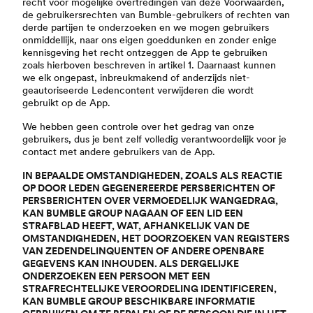
recht voor mogelijke overtredingen van deze Voorwaarden,
de gebruikersrechten van Bumble-gebruikers of rechten van
derde partijen te onderzoeken en we mogen gebruikers
onmiddellijk, naar ons eigen goeddunken en zonder enige
kennisgeving het recht ontzeggen de App te gebruiken
zoals hierboven beschreven in artikel 1. Daarnaast kunnen
we elk ongepast, inbreukmakend of anderzijds niet-
geautoriseerde Ledencontent verwijderen die wordt
gebruikt op de App.
We hebben geen controle over het gedrag van onze
gebruikers, dus je bent zelf volledig verantwoordelijk voor je
contact met andere gebruikers van de App.
IN BEPAALDE OMSTANDIGHEDEN, ZOALS ALS REACTIE
OP DOOR LEDEN GEGENEREERDE PERSBERICHTEN OF
PERSBERICHTEN OVER VERMOEDELIJK WANGEDRAG,
KAN BUMBLE GROUP NAGAAN OF EEN LID EEN
STRAFBLAD HEEFT, WAT, AFHANKELIJK VAN DE
OMSTANDIGHEDEN, HET DOORZOEKEN VAN REGISTERS
VAN ZEDENDELINQUENTEN OF ANDERE OPENBARE
GEGEVENS KAN INHOUDEN. ALS DERGELIJKE
ONDERZOEKEN EEN PERSOON MET EEN
STRAFRECHTELIJKE VEROORDELING IDENTIFICEREN,
KAN BUMBLE GROUP BESCHIKBARE INFORMATIE