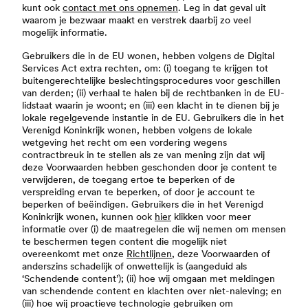
kunt ook
contact met ons opnemen
. Leg in dat geval uit
waarom je bezwaar maakt en verstrek daarbij zo veel
mogelijk informatie.
Gebruikers die in de EU wonen, hebben volgens de Digital
Services Act extra rechten, om: (i) toegang te krijgen tot
buitengerechtelijke beslechtingsprocedures voor geschillen
van derden; (ii) verhaal te halen bij de rechtbanken in de EU-
lidstaat waarin je woont; en (iii) een klacht in te dienen bij je
lokale regelgevende instantie in de EU. Gebruikers die in het
Verenigd Koninkrijk wonen, hebben volgens de lokale
wetgeving het recht om een vordering wegens
contractbreuk in te stellen als ze van mening zijn dat wij
deze Voorwaarden hebben geschonden door je content te
verwijderen, de toegang ertoe te beperken of de
verspreiding ervan te beperken, of door je account te
beperken of beëindigen. Gebruikers die in het Verenigd
Koninkrijk wonen, kunnen ook
hier
klikken voor meer
informatie over (i) de maatregelen die wij nemen om mensen
te beschermen tegen content die mogelijk niet
overeenkomt met onze
Richtlijnen
, deze Voorwaarden of
anderszins schadelijk of onwettelijk is (aangeduid als
‘Schendende content’); (ii) hoe wij omgaan met meldingen
van schendende content en klachten over niet-naleving; en
(iii) hoe wij proactieve technologie gebruiken om