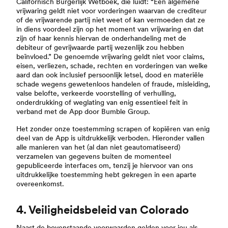
Californisch Burgerlijk Wetboek, die luidt: “Een algemene
vrijwaring geldt niet voor vorderingen waarvan de crediteur
of de vrijwarende partij niet weet of kan vermoeden dat ze
in diens voordeel zijn op het moment van vrijwaring en dat
zijn of haar kennis hiervan de onderhandeling met de
debiteur of gevrijwaarde partij wezenlijk zou hebben
beïnvloed.” De genoemde vrijwaring geldt niet voor claims,
eisen, verliezen, schade, rechten en vorderingen van welke
aard dan ook inclusief persoonlijk letsel, dood en materiële
schade wegens gewetenloos handelen of fraude, misleiding,
valse belofte, verkeerde voorstelling of verhulling,
onderdrukking of weglating van enig essentieel feit in
verband met de App door Bumble Group.
Het zonder onze toestemming scrapen of kopiëren van enig
deel van de App is uitdrukkelijk verboden. Hieronder vallen
alle manieren van het (al dan niet geautomatiseerd)
verzamelen van gegevens buiten de momenteel
gepubliceerde interfaces om, tenzij je hiervoor van ons
uitdrukkelijke toestemming hebt gekregen in een aparte
overeenkomst.
4. Veiligheidsbeleid van Colorado
Naast de bovenstaande voorwaarden gelden voor jou als