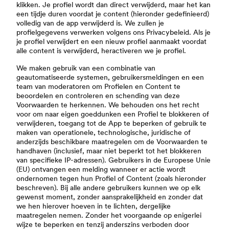
klikken. Je profiel wordt dan direct verwijderd, maar het kan
een tijdje duren voordat je content (hieronder gedefinieerd)
volledig van de app verwijderd is. We zullen je
profielgegevens verwerken volgens ons Privacybeleid. Als je
je profiel verwijdert en een nieuw profiel aanmaakt voordat
alle content is verwijderd, heractiveren we je profiel.
We maken gebruik van een combinatie van
geautomatiseerde systemen, gebruikersmeldingen en een
team van moderatoren om Profielen en Content te
beoordelen en controleren en schending van deze
Voorwaarden te herkennen. We behouden ons het recht
voor om naar eigen goeddunken een Profiel te blokkeren of
verwijderen, toegang tot de App te beperken of gebruik te
maken van operationele, technologische, juridische of
anderzijds beschikbare maatregelen om de Voorwaarden te
handhaven (inclusief, maar niet beperkt tot het blokkeren
van specifieke IP-adressen). Gebruikers in de Europese Unie
(EU) ontvangen een melding wanneer er actie wordt
ondernomen tegen hun Profiel of Content (zoals hieronder
beschreven). Bij alle andere gebruikers kunnen we op elk
gewenst moment, zonder aansprakelijkheid en zonder dat
we hen hierover hoeven in te lichten, dergelijke
maatregelen nemen. Zonder het voorgaande op enigerlei
wijze te beperken en tenzij anderszins verboden door