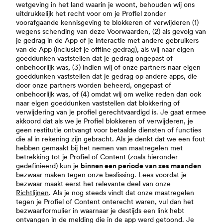
wetgeving in het land waarin je woont, behouden wij ons
uitdrukkelijk het recht voor om je Profiel zonder
voorafgaande kennisgeving te blokkeren of verwijderen (1)
wegens schending van deze Voorwaarden, (2) als gevolg van
je gedrag in de App of je interactie met andere gebruikers
van de App (inclusief je offline gedrag), als wij naar eigen
goeddunken vaststellen dat je gedrag ongepast of
onbehoorlijk was, (3) indien wij of onze partners naar eigen
goeddunken vaststellen dat je gedrag op andere apps, die
door onze partners worden beheerd, ongepast of
onbehoorlijk was, of (4) omdat wij om welke reden dan ook
naar eigen goeddunken vaststellen dat blokkering of
verwijdering van je profiel gerechtvaardigd is. Je gaat ermee
akkoord dat als we je Profiel blokkeren of verwijderen, je
geen restitutie ontvangt voor betaalde diensten of functies
die al in rekening zijn gebracht. Als je denkt dat we een fout
hebben gemaakt bij het nemen van maatregelen met
betrekking tot je Profiel of Content (zoals hieronder
gedefinieerd) kun je
binnen een periode van zes maanden
bezwaar maken tegen onze beslissing. Lees voordat je
bezwaar maakt eerst het relevante deel van onze
Richtlijnen
. Als je nog steeds vindt dat onze maatregelen
tegen je Profiel of Content onterecht waren, vul dan het
bezwaarformulier in waarnaar je destijds een link hebt
ontvangen in de melding die in de app werd getoond. Je