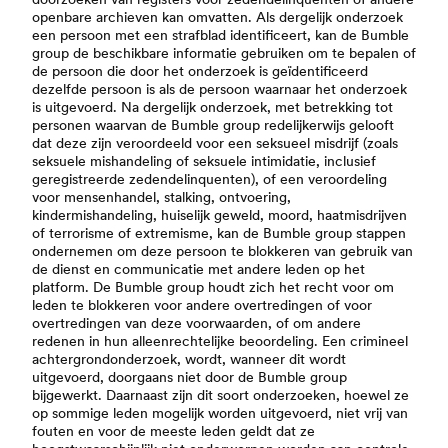
openbare archieven kan omvatten. Als dergelijk onderzoek
een persoon met een strafblad identificeert, kan de Bumble
group de beschikbare informatie gebruiken om te bepalen of
de persoon die door het onderzoek is geïdentificeerd
dezelfde persoon is als de persoon waarnaar het onderzoek
is uitgevoerd. Na dergelijk onderzoek, met betrekking tot
personen waarvan de Bumble group redelijkerwijs gelooft
dat deze zijn veroordeeld voor een seksueel misdrijf (zoals
seksuele mishandeling of seksuele intimidatie, inclusief
geregistreerde zedendelinquenten), of een veroordeling
voor mensenhandel, stalking, ontvoering,
kindermishandeling, huiselijk geweld, moord, haatmisdrijven
of terrorisme of extremisme, kan de Bumble group stappen
ondernemen om deze persoon te blokkeren van gebruik van
de dienst en communicatie met andere leden op het
platform. De Bumble group houdt zich het recht voor om
leden te blokkeren voor andere overtredingen of voor
overtredingen van deze voorwaarden, of om andere
redenen in hun alleenrechtelijke beoordeling. Een crimineel
achtergrondonderzoek, wordt, wanneer dit wordt
uitgevoerd, doorgaans niet door de Bumble group
bijgewerkt. Daarnaast zijn dit soort onderzoeken, hoewel ze
op sommige leden mogelijk worden uitgevoerd, niet vrij van
fouten en voor de meeste leden geldt dat ze