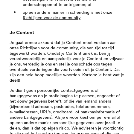
onderscheppen of te onteigenen; of
op een andere manier in schending is met onze
Richtlijnen voor de community
.
Je Content
Je gaat ermee akkoord dat je Content moet voldoen aan
onze
Richtlijnen voor de community
, die van tijd tot tijd
bijgewerkt worden. Omdat je Content uniek is, ben jij
verantwoordelijk en aansprakelijk voor je Content en vrijwaar
je ons, verdedig je ons en stel je ons schadeloos tegen
eventuele vorderingen die voortvloeien uit je Content. Dat
zijn een hele hoop moeilijke woorden. Kortom: je bent wat je
deelt!
Je dient geen persoonlijke contactgegevens of
bankgegevens op je profielpagina te plaatsen, ongeacht of
het Jouw gegevens betreft, of die van iemand anders
(bijvoorbeeld adressen, postcodes, telefoonnummers,
e‑mailadressen, URL's, creditcard- of bankpasinformatie of
andere bankgegevens). Als je ervoor kiest om per e‑mail of
op een andere manier persoonlijke gegevens over jezelf te
delen, dan is dat op eigen risico. We adviseren je voorzichtig
te zijn met het verstrekken van Jouw gegevens of die van