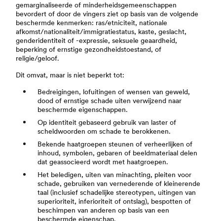
gemarginaliseerde of minderheidsgemeenschappen
bevordert of door de vingers ziet op basis van de volgende
beschermde kenmerken: ras/etniciteit, nationale
afkomst/nationaliteit/immigratiestatus, kaste, geslacht,
genderidentiteit of -expressie, seksuele geaardheid,
beperking of ernstige gezondheidstoestand, of
religie/geloof.
Dit omvat, maar is niet beperkt tot:
Bedreigingen, lofuitingen of wensen van geweld,
dood of ernstige schade uiten verwijzend naar
beschermde eigenschappen.
Op identiteit gebaseerd gebruik van laster of
scheldwoorden om schade te berokkenen.
Bekende haatgroepen steunen of verheerlijken of
inhoud, symbolen, gebaren of beeldmateriaal delen
dat geassocieerd wordt met haatgroepen.
Het beledigen, uiten van minachting, pleiten voor
schade, gebruiken van vernederende of kleinerende
taal (inclusief schadelijke stereotypen, uitingen van
superioriteit, inferioriteit of ontslag), bespotten of
beschimpen van anderen op basis van een
beschermde eigenschap.