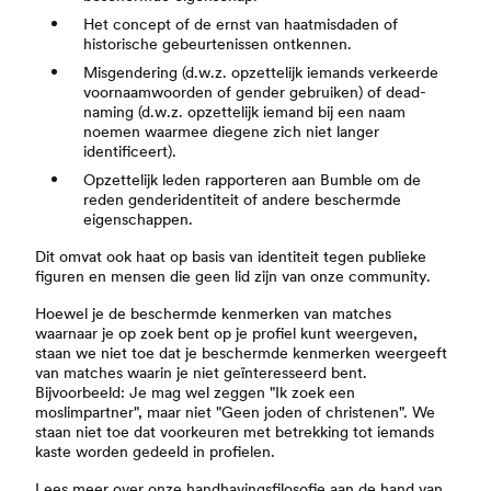
Het concept of de ernst van haatmisdaden of
historische gebeurtenissen ontkennen.
Misgendering (d.w.z. opzettelijk iemands verkeerde
voornaamwoorden of gender gebruiken) of dead-
naming (d.w.z. opzettelijk iemand bij een naam
noemen waarmee diegene zich niet langer
identificeert).
Opzettelijk leden rapporteren aan Bumble om de
reden genderidentiteit of andere beschermde
eigenschappen.
Dit omvat ook haat op basis van identiteit tegen publieke
figuren en mensen die geen lid zijn van onze community.
Hoewel je de beschermde kenmerken van matches
waarnaar je op zoek bent op je profiel kunt weergeven,
staan we niet toe dat je beschermde kenmerken weergeeft
van matches waarin je niet geïnteresseerd bent.
Bijvoorbeeld: Je mag wel zeggen "Ik zoek een
moslimpartner", maar niet "Geen joden of christenen". We
staan niet toe dat voorkeuren met betrekking tot iemands
kaste worden gedeeld in profielen.
Lees meer over onze
handhavingsfilosofie
aan de hand van