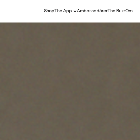
Shop
The App
Ambassadörer
The Buzz
Om